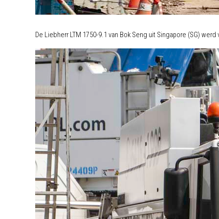
De Liebherr LTM 1750-9.1 van Bok Seng uit Singapore (SG) werd 